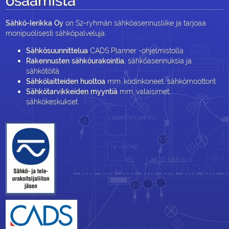
osaamista
Sähkö-Ierikka Oy
on S2-ryhmän sähköasennusliike ja tarjoaa
monipuolisesti sähköpalveluja:
Sähkösuunnittelua
CADS Planner -ohjelmistolla
Rakennusten sähköurakointia
, sähköasennuksia ja
sähkötöitä
Sähkölaitteiden huoltoa
mm. kodinkoneet, sähkömoottorit
Sähkötarvikkeiden myyntiä
mm. valaisimet,
sähkökeskukset