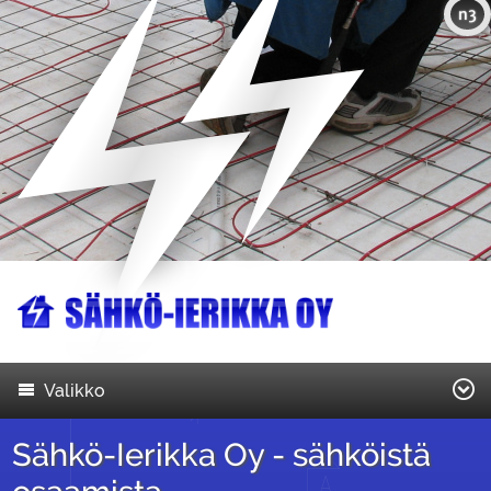
n3
Valikko
Sähkö-Ierikka Oy - sähköistä