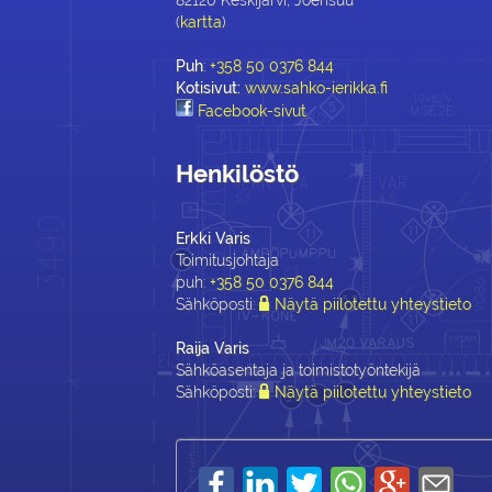
(
kartta
)
Puh
:
+358 50 0376 844
Kotisivut:
www.sahko-ierikka.fi
Facebook-sivut
Henkilöstö
Erkki Varis
Toimitusjohtaja
puh:
+358 50 0376 844
Sähköposti:
Näytä piilotettu yhteystieto
Raija Varis
Sähköasentaja ja toimistotyöntekijä
Sähköposti:
Näytä piilotettu yhteystieto