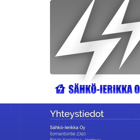
Yhteystiedot
Sähkö-Ierikka Oy
Ilomantsintie 2740
82120 Keskijärvi, Joensuu